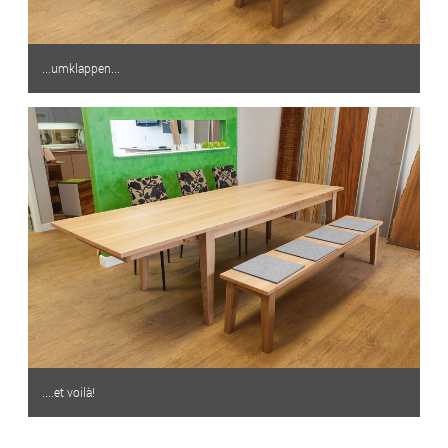
...umklappen...
....et voilà!