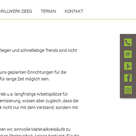
GRILLWERK DEEG
TERMIN
KONTAKT
och- und Grillkurse
GRILLWERK DEEG
iegen und schnelllebige Trends sind nicht
 uns geplanten Einrichtungen für die
ür lange Zeit möglich sein.
 u.a. langfristige Arbeitsplätze für
emisierung, wissen aber zugleich, dass die
 nicht nur mit dem Verstand, sondern mit
 wir, sinnvolle Materialkreisläufe zu
rken Photovoltaik-Anlage bestückt. Für die