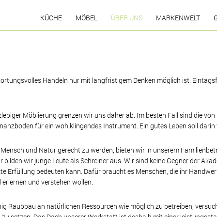
KÜCHE
MÖBEL
ÜBER UNS
MARKENWELT
Bildergalerie Küchen
Referenzen
Verantwortung
K
FAQ
Kundenstimmen
Küchenrenovierung
Die Werkstatt in
rtungsvolles Handeln nur mit langfristigem Denken möglich ist. Eintagsfl
Schweinfurt
Unsere Marken
Küchen-Nachrichten
lebiger Möblierung grenzen wir uns daher ab. Im besten Fall sind die von
nanzboden für ein wohlklingendes Instrument. Ein gutes Leben soll darin f
sch und Natur gerecht zu werden, bieten wir in unserem Familienbetrieb
 bilden wir junge Leute als Schreiner aus. Wir sind keine Gegner der Akad
 Erfüllung bedeuten kann. Dafür braucht es Menschen, die ihr Handwerk
l erlernen und verstehen wollen.
g Raubbau an natürlichen Ressourcen wie möglich zu betreiben, versuchen
zu setzen. Das Dach unserer Werkstatt ist deshalb mit einer leistungssta